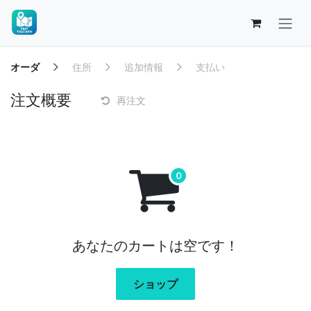
コンテンツへスキップ
オーダ
住所
追加情報
支払い
注文概要
再注文
あなたのカートは空です！
ショップ