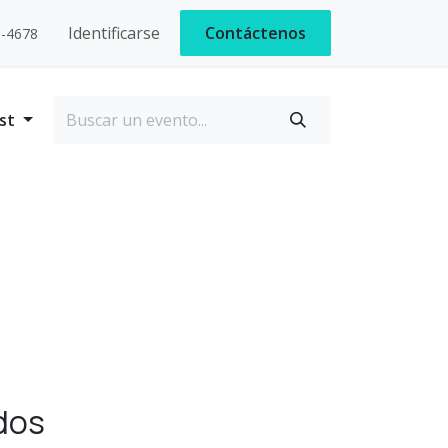
Identificarse
Contáctenos
9-4678
st
dos