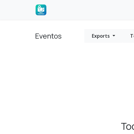
Ir al contenido
Inicio
Eventos
Foro
Contácte
Eventos
Exports
T
To